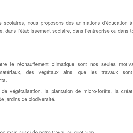
les scolaires, nous proposons
des animations d’éducation 
e, dans l’établissement
scolaire, dans l’entreprise ou dans t
ontre le réchauffement climatique
sont nos seules motiva
 matériaux, des végétaux ainsi que les
travaux sont
nts.
 de végétalisation, la
plantation de micro-forêts, la cré
de jardins de
biodiversité.
ion mais aussi de notre
travail au quotidien.