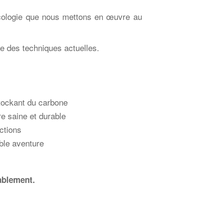
écologie que nous mettons en œuvre
au
che des techniques
actuelles.
stockant du carbone
re saine et durable
actions
ble aventure
ablement.